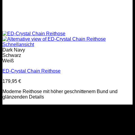
Schnellansicht
Dark Navy
Schwarz
Weiß
ED-Crystal Chain Reithose
179,95
€
Moderne Reithose mit höher geschnittenem Bund und
glänzenden Details
V