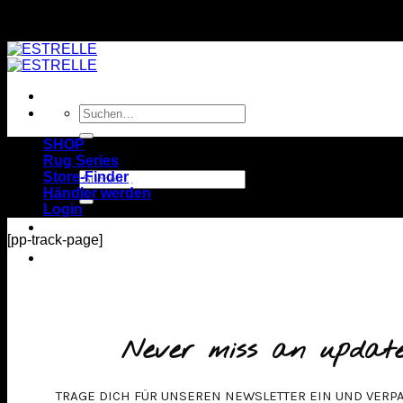
Zum
Modern equestrian wear
Inhalt
springen
Suchen
nach:
SHOP
Rug Series
Store-Finder
Suchen
Händler werden
nach:
Login
[pp-track-page]
Never miss an updat
TRAGE DICH FÜR UNSEREN NEWSLETTER EIN UND VERP